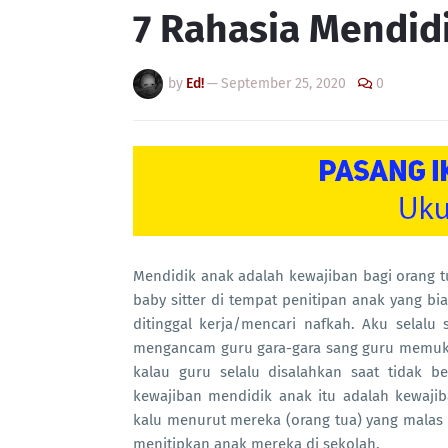
7 Rahasia Mendid
by
Ed!
—
September 25, 2020
0
Mendidik anak adalah kewajiban bagi orang t
baby sitter di tempat penitipan anak yang b
ditinggal kerja/mencari nafkah. Aku selal
mengancam guru gara-gara sang guru memukul 
kalau guru selalu disalahkan saat tidak b
kewajiban mendidik anak itu adalah kewaji
kalu menurut mereka (orang tua) yang malas
menitipkan anak mereka di sekolah.