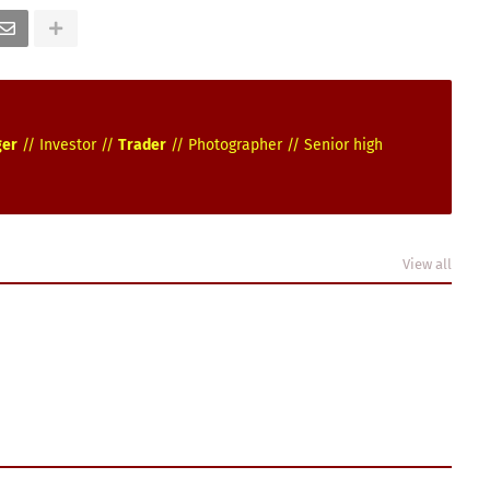
ger
// Investor //
Trader
// Photographer // Senior high
View all