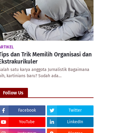
ARTIKEL
Tips dan Trik Memilih Organisasi dan
Ekstrakurikuler
Salah satu karya anggota Jurnalistik Bagaimana
nih, kartinians baru? Sudah ada…
Follow Us
Facebook
Twitter
YouTube
LinkedIn