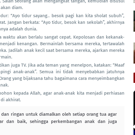
”. Salah seorang akan mengangkat tangan, kemudian disusul
 akan diam.
ur: “Ayo tidur sayang.. besok pagi kan kita sholat subuh”,
at. Jangan berkata: “Ayo tidur, besok kan sekolah”, akhirnya
nnya adalah dunia.
a waktu akan berlalu sangat cepat. Kepolosan dan kekanak-
 menjadi kenangan. Bermainlah bersama mereka, tertawalah
a. Jadilah anak kecil saat bersama mereka, ajarkan mereka
rmain.
tikan juga TV. Jika ada teman yang menelpon, katakan: “Maaf
pingi anak-anak”. Semua ini tidak menyebabkan jatuhnya
 Orang yang bijaksana tahu bagaimana cara menyeimbangkan
anak.
mohon kepada Allah, agar anak-anak kita menjadi perhiasan
i akhirat.
dan ringan untuk diamalkan oleh setiap orang tua agar
ar dan baik, sehingga perkembangan anak dan juga