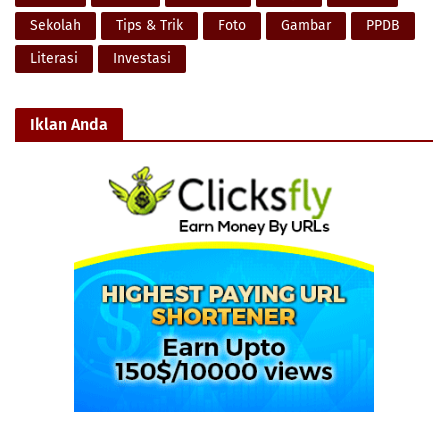
Sekolah
Tips & Trik
Foto
Gambar
PPDB
Literasi
Investasi
Iklan Anda