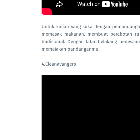
Untuk kalian yang suka dengan pemandangan 
memasak makanan, membuat perabotan rum
tradisional. Dengan latar belakang pedesaa
memajakan pandanganmu!
4.Cleanavangers