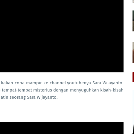
h kalian coba mampir ke channel youtubenya Sara Wijayanto.
e tempat-tempat misterius dengan menyuguhkan kisah-kisah
atin seorang Sara Wijayanto.