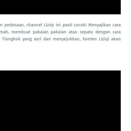
pedesaan, channel Liziqi ini pasti cocok! Menyajikan cara
ah, membuat pakaian pakaian atau sepatu dengan cara
n Tiongkok yang asri dan menyejukkan, konten Liziqi akan