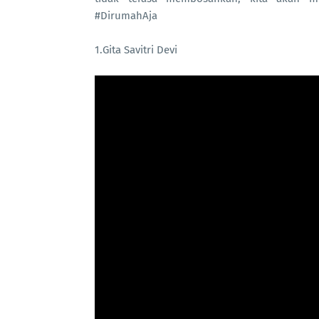
#DirumahAja
1.Gita Savitri Devi