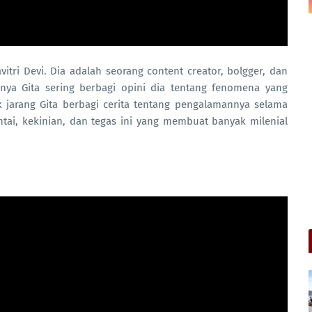
vitri Devi. Dia adalah seorang content creator, bolgger, dan
enya Gita sering berbagi opini dia tentang fenomena yang
k jarang Gita berbagi cerita tentang pengalamannya selama
ntai, kekinian, dan tegas ini yang membuat banyak milenial