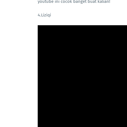
youtube ini cocok banget buat kalian!
4.Liziqi