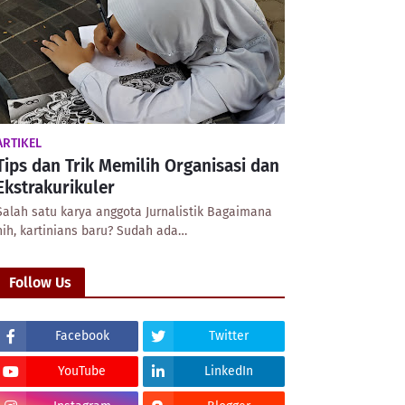
ARTIKEL
Tips dan Trik Memilih Organisasi dan
Ekstrakurikuler
Salah satu karya anggota Jurnalistik Bagaimana
nih, kartinians baru? Sudah ada…
Follow Us
Facebook
Twitter
YouTube
LinkedIn