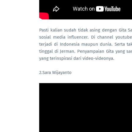
Pasti kalian sudah tidak asing dengan Gita Sa
sosial media influencer. Di channel youtub
terjadi di Indonesia maupun dunia. Serta ta
tinggal di Jerman. Penyampaian Gita yang sa
yang terinspirasi dari video-videonya.
2.Sara Wijayanto