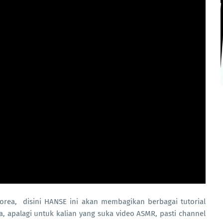
Korea, disini HANSE ini akan membagikan berbagai tutorial
, apalagi untuk kalian yang suka video ASMR, pasti channel