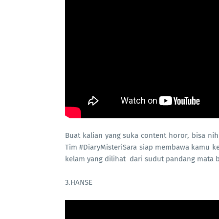
Buat kalian yang suka content horor, bisa ni
Tim #DiaryMisteriSara siap membawa kamu k
kelam yang dilihat dari sudut pandang mata b
3.HANSE