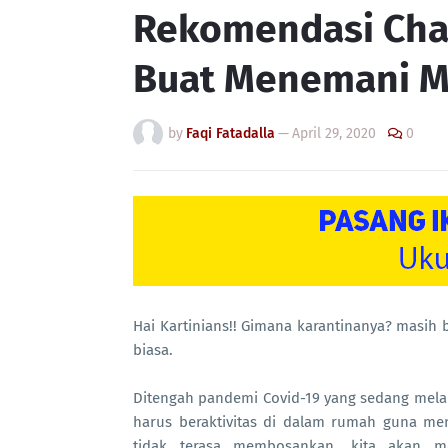
Rekomendasi Cha
Buat Menemani M
by
Faqi Fatadalla
—
April 29, 2020
0
Hai Kartinians!! Gimana karantinanya? masih 
biasa.
Ditengah pandemi Covid-19 yang sedang melan
harus beraktivitas di dalam rumah guna me
tidak terasa membosankan, kita akan m