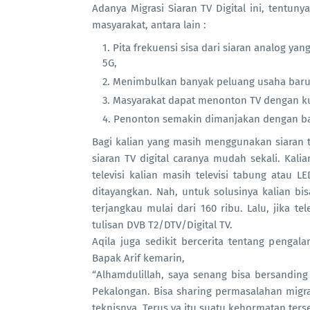
Adanya Migrasi Siaran TV Digital ini, ten
masyarakat, antara lain :
Pita frekuensi sisa dari siaran analog ya
5G,
Menimbulkan banyak peluang usaha baru
Masyarakat dapat menonton TV dengan kua
Penonton semakin dimanjakan dengan ban
Bagi kalian yang masih menggunakan siaran tv
siaran TV digital caranya mudah sekali. Kalia
televisi kalian masih televisi tabung atau L
ditayangkan. Nah, untuk solusinya kalian 
terjangkau mulai dari 160 ribu. Lalu, jika t
tulisan DVB T2/DTV/Digital TV.
Aqila juga sedikit bercerita tentang peng
Bapak Arif kemarin,
“Alhamdulillah, saya senang bisa bersandin
Pekalongan. Bisa sharing permasalahan migras
teknisnya. Terus ya itu suatu kehormatan terse