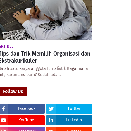
ARTIKEL
Tips dan Trik Memilih Organisasi dan
Ekstrakurikuler
Salah satu karya anggota Jurnalistik Bagaimana
nih, kartinians baru? Sudah ada…
Follow Us
Facebook
Twitter
YouTube
LinkedIn