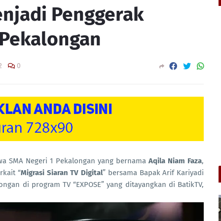
njadi Penggerak
V Pekalongan
2
0
siswa SMA Negeri 1 Pekalongan yang bernama
Aqila Niam Faza
,
kait “
Migrasi Siaran TV Digital
” bersama Bapak Arif Kariyadi
ongan di program TV “EXPOSE” yang ditayangkan di BatikTV,