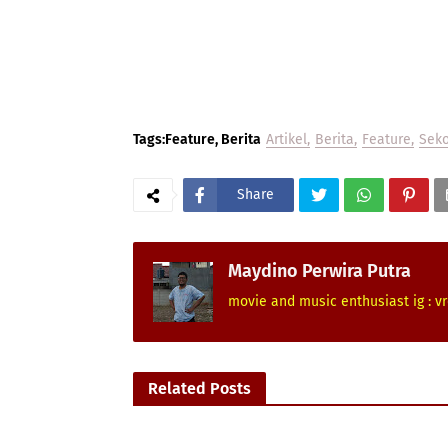
Tags:Feature, Berita
Artikel
Berita
Feature
Sek
Share
Maydino Perwira Putra
movie and music enthusiast ig : vr
Related Posts