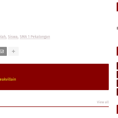
olah
Siswa
SMA 1 Pekalongan
eakvillain
View all