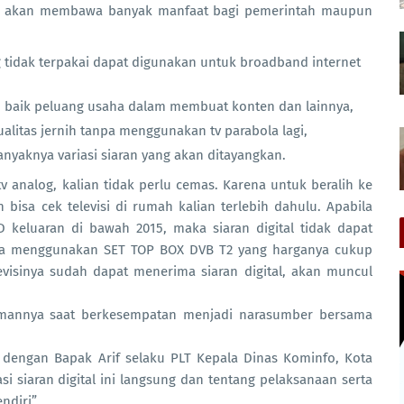
tunya akan membawa banyak manfaat bagi pemerintah maupun
ng tidak terpakai dapat digunakan untuk broadband internet
 baik peluang usaha dalam membuat konten dan lainnya,
litas jernih tanpa menggunakan tv parabola lagi,
yaknya variasi siaran yang akan ditayangkan.
 analog, kalian tidak perlu cemas. Karena untuk beralih ke
n bisa cek televisi di rumah kalian terlebih dahulu. Apabila
ED keluaran di bawah 2015, maka siaran digital tidak dapat
bisa menggunakan SET TOP BOX DVB T2 yang harganya cukup
elevisinya sudah dapat menerima siaran digital, akan muncul
alamannya saat berkesempatan menjadi narasumber bersama
g dengan Bapak Arif selaku PLT Kepala Dinas Kominfo, Kota
i siaran digital ini langsung dan tentang pelaksanaan serta
ndiri”