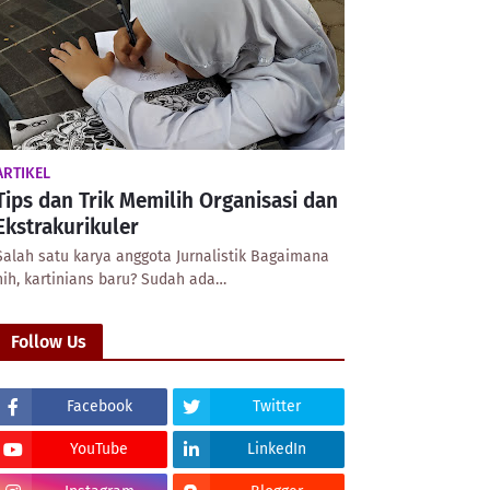
ARTIKEL
Tips dan Trik Memilih Organisasi dan
Ekstrakurikuler
Salah satu karya anggota Jurnalistik Bagaimana
nih, kartinians baru? Sudah ada…
Follow Us
Facebook
Twitter
YouTube
LinkedIn