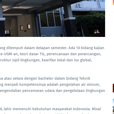
yang ditempuh dalam delapan semester. Ada 10 bidang kajian
 ke-UGM-an, teori dasar TIL, perencanaan dan perancangan,
uktur sipil lingkungan, kearifan lokal dan isu global,
ana atau setara dengan bachelor dalam bidang Teknik
ang menjadi kompetensinya adalah pengolahan air minum,
pengendalian pencemaran udara dan pengelolaan lingkungan
 TIL lahir memenuhi kebutuhan masyarakat Indonesia. Misal