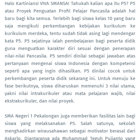
Halo Kartinians! VIVA SMANSA! Tahukah kalian apa itu P5? P5
atau Proyek Penguatan Profil Pelajar Pancasila adalah hal
baru bagi kita semua. Terlebih bagi siswa kelas 10 yang baru
saja mengikuti perkembangan kebijakan kurikulum ke
kurikulum merdeka, tentu sudah tidak asing lagi mendengar
kata P5. P5 sejatinya ialah pembelajaran bagi peserta didik
guna menguatkan karakter diri sesuai dengan penerapan
nilai-nilai Pancasila. P5 sendiri dinilai sebagai jawaban atas
pertanyaan mengenai siswa Indonesia dengan kompetensi
seperti apa yang ingin dihasilkan. P5 dinilai cocok untuk
perkembangan peserta didik sekarang ini. Untuk menuju ke
fase berikutnya, siswa diharuskan memenuhi 3 nilai utama,
yakni nilai intrakurikuler atau mata pelajaran wajib, nilai
ekstrakurikuler, dan nilai proyek.
SMA Negeri 1 Pekalongan juga memberikan fasilitas lain bagi
siswa yang melaksanakan P5. Salah satunya, sekolah
menghadirkan wirausahawan sebagai motivator berasal dari
Askarlo. Diantaranya ada Muhammad Teguh Pujianto yang