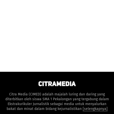
Citra Media (CIMED) adalah majalah luring dan daring yang
diterbitkan oleh siswa SMA 1 Pekalongan yang tergabung dalam
Ekstrakurikuler Jurnalistik sebagai media untuk menyalurkan
bakat dan minat dalam bidang kejurnalistikan
[selengkapnya]