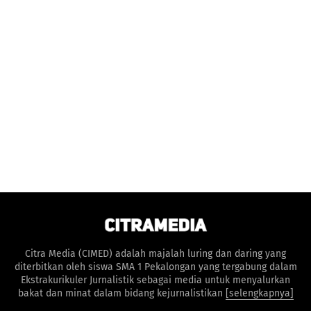
Citra Media (CIMED) adalah majalah luring dan daring yang
diterbitkan oleh siswa SMA 1 Pekalongan yang tergabung dalam
Ekstrakurikuler Jurnalistik sebagai media untuk menyalurkan
bakat dan minat dalam bidang kejurnalistikan
[selengkapnya]