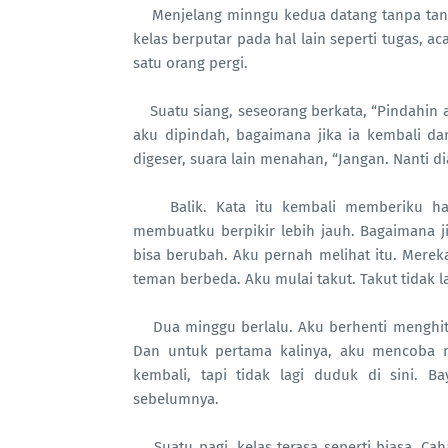
Menjelang minngu kedua
datang tanpa ta
kelas berputar pada hal lain seperti tugas, a
satu orang pergi.
Suatu siang, seseorang berkata, “Pindahin 
aku dipindah, bagaimana jika ia kembali 
digeser, suara lain menahan, “Jangan. Nanti di
Balik. Kata itu kembali memberiku h
membuatku berpikir lebih jauh. Bagaimana j
bisa berubah. Aku pernah melihat itu. Mere
teman berbeda. Aku mulai takut. Takut tidak lag
Dua minggu berlalu. Aku berhenti menghit
Dan untuk pertama kalinya, aku mencoba
kembali, tapi tidak lagi duduk di sini. B
sebelumnya.
Suatu pagi, kelas terasa seperti biasa. C