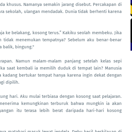
nda khusus. Namanya semakin jarang disebut. Percakapan di
cara sekolah, ulangan mendadak. Dunia tidak berhenti karena
aja ke belakang, kosong terus.” Kakiku seolah membeku. Jika
dan tidak menemukan tempatnya? Sebelum aku benar-benar
a balik, bingung."
arapan. Namun malam-malam panjang setelah kelas sepi
ika saat kembali ia memilih duduk di tempat lain? Manusia
ka kadang bertukar tempat hanya karena ingin dekat dengan
i dipilih.
ung hari. Aku mulai terbiasa dengan kosong saat pelajaran.
 menerima kemungkinan terburuk bahwa mungkin ia akan
ayangan itu terasa lebih berat daripada hari-hari kosong
ahaya matahari masuk lewat jendela. Debu kecil berkilauan di