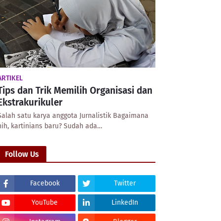
ARTIKEL
Tips dan Trik Memilih Organisasi dan
Ekstrakurikuler
Salah satu karya anggota Jurnalistik Bagaimana
nih, kartinians baru? Sudah ada…
Follow Us
Facebook
Twitter
YouTube
LinkedIn