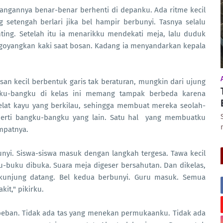
ngannya benar-benar berhenti di depanku. Ada ritme kecil
g setengah berlari jika bel hampir berbunyi. Tasnya selalu
nting. Setelah itu ia menarikku mendekati meja, lalu duduk
goyangkan kaki saat bosan.
Kadang ia menyandarkan kepala
an kecil berbentuk garis tak beraturan, mungkin dari ujung
ngku-bangku di kelas ini memang tampak berbeda karena
elat kayu yang berkilau, sehingga membuat mereka seolah-
perti bangku-bangku yang lain. Satu hal yang membuatku
mpatnya.
rbunyi. Siswa-siswa masuk dengan langkah tergesa. Tawa kecil
u-buku dibuka. Suara meja digeser bersahutan. Dan dikelas,
kunjung datang. Bel kedua berbunyi. Guru masuk. Semua
kit," pikirku.
 beban. Tidak ada tas yang menekan permukaanku. Tidak ada