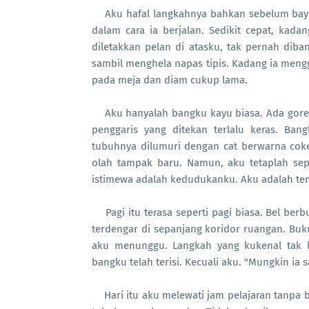
Aku hafal langkahnya bahkan sebelum baya
dalam cara ia berjalan. Sedikit cepat, kadan
diletakkan pelan di atasku, tak pernah diba
sambil menghela napas tipis. K
adang ia meng
pada meja dan diam cukup lama.
Aku hanyalah bangku kayu biasa. Ada gores
penggaris yang ditekan terlalu keras. Ba
tubuhnya dilumuri dengan cat berwarna cok
olah tampak baru. Namun, aku tetaplah se
istimewa adalah kedudukanku. Aku adalah te
Pagi itu terasa seperti pagi biasa. Bel be
terdengar di sepanjang koridor ruangan. Buk
aku menunggu. Langkah yang kukenal tak 
bangku telah terisi. Kecuali aku. "Mungkin ia sa
Hari itu aku melewati jam pelajaran tanpa