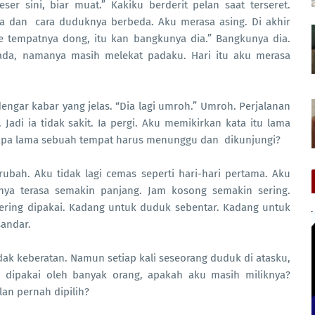
er sini, biar muat.” Kakiku berderit pelan saat terseret.
da dan cara duduknya berbeda. Aku merasa asing. Di akhir
ke tempatnya dong, itu kan bangkunya dia.” Bangkunya dia.
ada, namanya masih melekat padaku. Hari itu aku merasa
gar kabar yang jelas. “Dia lagi umroh.” Umroh. Perjalanan
Jadi ia tidak sakit. Ia pergi. Aku memikirkan kata itu lama
erapa lama sebuah tempat harus menunggu dan dikunjungi?
rubah. Aku tidak lagi cemas seperti hari-hari pertama. Aku
nya terasa semakin panjang. Jam kosong semakin sering.
 sering dipakai. Kadang untuk duduk sebentar. Kadang untuk
sandar.
ak keberatan. Namun setiap kali seseorang duduk di atasku,
u dipakai oleh banyak orang, apakah aku masih miliknya?
an pernah dipilih?